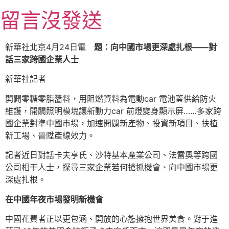
跳
留言沒發送
至
主
要
新華社北京4月24日電
題：向中國市場更深處扎根——對
內
話三家跨國企業人士
容
新華社記者
開闢零糖零脂醬料，用阻燃資料為電動car 電池蓋供給防火
維護，開闢照明模塊讓新動力car 前燈變身顯示屏……多家跨
國企業對準中國市場，加速開闢新產物、投資新項目、扶植
新工場、晉陞產線效力。
記者近日對話卡夫亨氏、沙特基本產業公司、法雷奧等跨國
公司相干人士，探尋三家企業若何搶抓機會、向中國市場更
深處扎根。
在中國年夜市場發明新機會
中國花費者正以更包涵、開放的心態擁抱世界美食。對于進