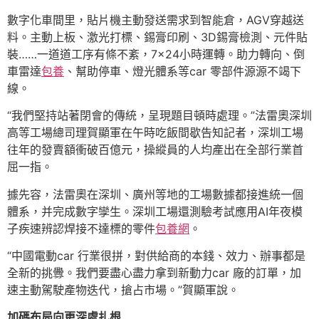
數字化車間里，貼片機主動發送需求到智能倉，AGV穿越送
料。主動上板、激光打標、錫膏印刷、3D錫膏檢測、元件貼
裝……一道道工序有條不紊，7×24小時運轉。助力轉向、倒
車雷達
包養
、幫助停車、燈光體系等car 零部件源源不竭下
線。
“我們堅持站著閉會的傳統，呈現題目頓時處理。”法雷奧深圳
高等工場總司理賀顯軍在午時吃飯間歇告知記者，深圳工場
往年的發賣額衝破百億元，操縱員的人均產出在全部行業首
屈一指。
據先容，法雷奧在深圳、廣州等地的工場數據都接進統一個
體系，并完成數字孿生。深圳工場還測驗考試應用AI年夜模
子疾速辨認焊接不達標的零件
包養網
。
“中國電動car 行業很拼，對供給商的本錢、效力、辦事都是
全新的挑釁。我們要盡心盡力拿到新動力car 廠的訂單，加
速主動駕駛產物迭代，搶占市場。”賀顯軍說。
加碼布局向更深處扎根