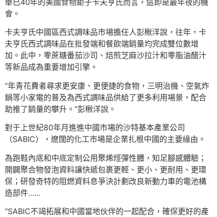
華已40年的美國食物鉅子卡夫亨氏而言，這即是最年夜的機
會。
卡夫亨氏中國區西式調味品市場擔任人彭楸洋說，往年，卡
夫亨氏西式調味品在批發端和餐飲端銷量均完成雙位數增
加。此中，零蔗糖番茄沙司、焙煎芝麻沙拉汁和零脂油醋汁
等新品成為重要增加引擎。
“年青花費者尋求更安康、更便捷的食物，三明治機、空氣炸
鍋等小家電的普及為西式調味品供給了更多利用場景，配合
助推了銷量的攀升。”彭楸洋說。
對于上世紀80年月進進中國市場的沙特基本產業公司
（SABIC），遼闊的化工市場是企業扎根中國的主要緣由。
為跑鞋內底和中底定制公用聚烯烴彈性體，知足腳感體驗；
開闢聚合物發泡資料讓快遞包裹更輕、更小、更耐用、更環
保；研發奇特的阻燃資料息爭決計劃改良新動力車的電池構
造部件……
“SABIC不竭拓展和中國當地伙伴的一起配合，確保更好的產