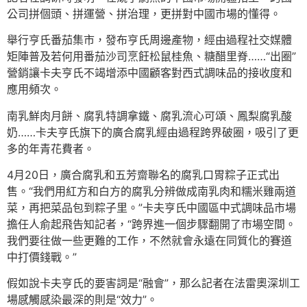
公司拼個頭、拼運營、拼治理，更拼對中國市場的懂得。
舉行亨氏番茄集市，發布亨氏周邊產物，經由過程社交媒體
矩陣普及若何用番茄沙司烹飪松鼠桂魚、糖醋里脊……“出圈”
營銷讓卡夫亨氏不竭增添中國顧客對西式調味品的接收度和
應用頻次。
南乳鮮肉月餅、腐乳特調拿鐵、腐乳流心可頌、鳳梨腐乳酸
奶……卡夫亨氏旗下的廣合腐乳經由過程跨界破圈，吸引了更
多的年青花費者。
4月20日，廣合腐乳和五芳齋聯名的腐乳口胃粽子正式出
售。“我們用紅方和白方的腐乳分辨做成南乳肉和糯米雞兩道
菜，再把菜品包到粽子里。”卡夫亨氏中國區中式調味品市場
擔任人俞起飛告知記者，“跨界進一個步驟翻開了市場空間。
我們要往做一些更難的工作，不然就會永遠在同質化的賽道
中打價錢戰。”
假如說卡夫亨氏的要害詞是“融會”，那么記者在法雷奧深圳工
場感觸感染最深的則是“效力”。