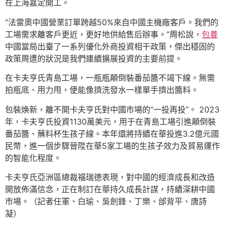
在上海嘉定開工。
“法雷奧中國營業訂單跨越50%來自中國主機廠客戶。我們的
工場需求離客戶更近，更好地供給售后辦事。”周松說，
包養
中國當局出臺了一系列優化外商投資相干政策，傑出穩固的
政策周遭的狀況是我們連續擴展投資的主要前提。
在卡夫亨氏青島工場，一瓶瓶顛倒裝番茄醬不竭下線。無需
拍瓶底、用力甩，便能像擠洗發水一樣單手擠出醬料。
包裝煥新，離不開卡夫亨氏對中國市場的“一投再投”。 2023
年，卡夫亨氏投資1130萬美元，用于在青島工場引進顛倒裝
番茄醬、蘸料杯生孩子線。本年還將持續在華投進3.2億元國
民幣，進一個步驟晉陞在華5家工場的生孩子效力及貿易運作
的智能化程度。
卡夫亨氏亞洲區總裁福瑞德表現，對中國的經濟成長和改造
開放佈滿信念，正在制訂在華持久成長計謀，持續深耕中國
市場。（記者任軍、白瑜、吳劍鋒、丁樂、邰背平、唐詩
凝）