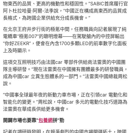
物東西的品質、更高的機動性和穩固性。”SABIC首席履行官
阿卜杜拉哈曼·阿爾-法季說，“中國正在構成高東西的品質成
長格式，為跨國企業供給充分成長機會。”
在北京王府井步行街的極氪中間，任務職員向記者展現了純
電轎車“極氪007”的聰明燈幕——在駕駛艙內的中控屏輸出
“你好ZEEKR”，便會在內含1700多顆LED的前車數字化面板
上及時顯示。
這項交互照明技巧由法國car 零部件供給商法雷奧的中國團
隊主導研發。“現在法雷奧在中國擁有團體最多的研發職員，
成為中國car 立異生態體系的一部門。”法雷奧中國總裁周松
說。
“中國事全球最年夜的新動力車市場，正在引領car 電動化和
智能化的變更。”周松說，中國car 多元的電動化技巧道路為
法雷奧在華成長供給更多機會。
開闢市場也要靠“
包養網
拼”勁
記者在調研時發明，在競爭劇烈的中國市場開疆拓土，跨國