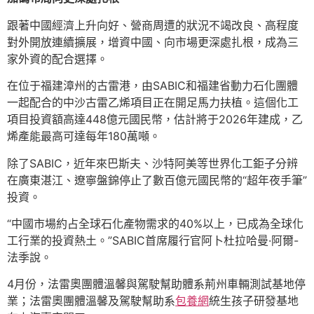
跟著中國經濟上升向好、營商周遭的狀況不竭改良、高程度
對外開放連續擴展，增資中國、向市場更深處扎根，成為三
家外資的配合選擇。
在位于福建漳州的古雷港，由SABIC和福建省動力石化團體
一起配合的中沙古雷乙烯項目正在開足馬力扶植。這個化工
項目投資額高達448億元國民幣，估計將于2026年建成，乙
烯產能最高可達每年180萬噸。
除了SABIC，近年來巴斯夫、沙特阿美等世界化工鉅子分辨
在廣東湛江、遼寧盤錦停止了數百億元國民幣的“超年夜手筆”
投資。
“中國市場約占全球石化產物需求的40%以上，已成為全球化
工行業的投資熱土。”SABIC首席履行官阿卜杜拉哈曼·阿爾-
法季說。
4月份，法雷奧團體溫馨與駕駛幫助體系荊州車輛測試基地停
業；法雷奧團體溫馨及駕駛幫助系
包養網
統生孩子研發基地