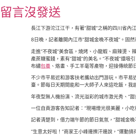
跳
留言沒發送
至
主
要
長江下游沱江江干，有著“甜城”之稱的四川省內
內
8日晚，記者離開內江市“甜城金晚不夜城”。固
容
走進“不夜城”美食區，燒烤、小龍蝦、麻辣燙、
產蔗糖蜜餞，素有“甜城”的美名。“不夜城”還吸
布繡
包養
、烙畫、手工羊毫等產物，迎接傳統節
不少市平易近和游客扶老攜幼出門游玩。市平易近
臺。節每日天期間能和一大師子人來這吃飯，我感
年夜型無人機扮演、流光溢彩的城市激光秀、“甜
一位自貢游客告知記者：“現場燈光很美麗，小吃
記者清楚到，借力端午節的節日氣氛，“甜城金晚
“生意太好啦！”商家王小峰邊擦汗邊說，“運動