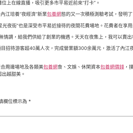
位上在線直播，吸引更多市平易近前來“打卡”。
內江培養“夜經濟”新業
包養網
態的又一次積極測驗考試，發明了
“星光夜街”也是深受市平易近接待的夜間花費場地。花費者在享
無情調，給我們供給了創業的機遇。天天在夜集上，我可以賣出年
項目招待游客超40萬人次，完成營業額300余萬元，激活了內
整合周邊場地及各類美
包養網
食、文娛、休閑資本
包養網價錢
，
超出越甜美。
填欄位標示為
*