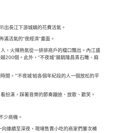
展示出長江下游城鎮的花費活氣。
佈滿活氣的“夜經濟”畫面。
了人，火辣熱氣從一排排商戶的檔口飄出。內江盛
越200個。此外，“不夜城”展銷隆昌青石雕、麻
間。“‘不夜城’給各個年紀段的人一個放松的平
、看扮演，踩著音樂的節奏蹦迪、放歌、歡笑。
不少商機。
氛一向連續至深夜，現場售賣小吃的商家們屢次補