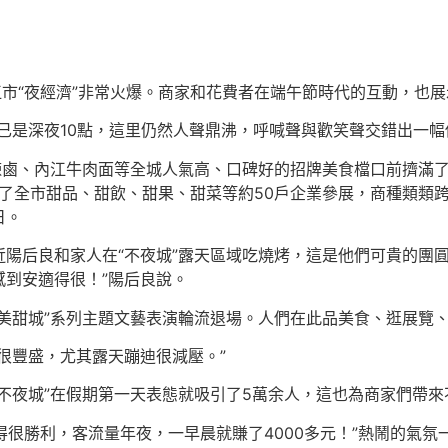
江市“夜經濟”非常火爆。商家和花費者在端午節時代的互動，也
然已是深夜10點，這里仍然人聲鼎沸，呼喊聲與歡笑聲交錯出一幅
辣鹵、內江牛肉面等全城人氣高、口碑好的招牌美食檔口前擠滿
引了全市甜品、甜飲、甜果、甜菜等約50戶企業參展，商種類類跨
日。
陽后良和家人在“不夜城”露天區域吃燒烤，這是他們可貴的團圓時
到安適得很！”陽后良說。
美甜城”系列主題文藝表演輪流退場。人們在此品美食、逛展覽
很豐盛，尤其露天蹦迪很減壓。”
不夜城”在假期第一天表態就吸引了5萬余人，這也為商家們帶來
搞得很勝利，客流量年夜，一早晨就賺了4000多元！”熱鬧的氣