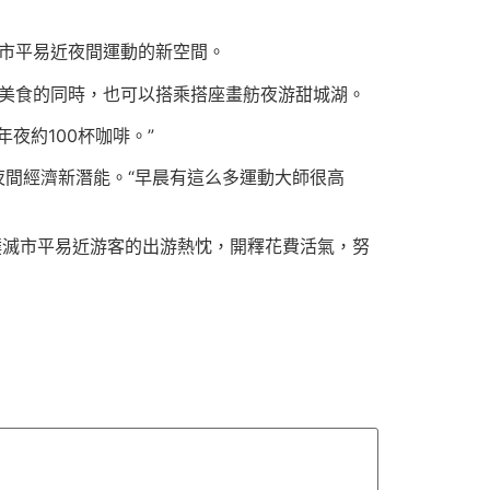
市平易近夜間運動的新空間。
用美食的同時，也可以搭乘搭座畫舫夜游甜城湖。
夜約100杯咖啡。”
江夜間經濟新潛能。“早晨有這么多運動大師很高
撲滅市平易近游客的出游熱忱，開釋花費活氣，努