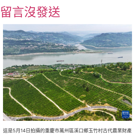
跳
留言沒發送
至
主
要
內
容
這是5月14日拍攝的重慶市萬州區溪口鄉玉竹村古代農業財產