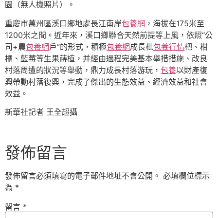
園（無人機照片）。
重慶市萬州區溪口鄉地處長江南岸
包養網
，海拔在175米至
1200米之間。近年來，溪口鄉聯合天然前提等上風，依照“公
司+農
包養網
戶”的形式，積極
包養網
成長枇
包養行情
杷、柑
橘、藍莓等生果蒔植，并經由過程完美基本舉措措施、改良
村落周遭的狀況等舉動，鼎力成長村落游玩，
包養
以財產復
興帶動村落復興，完成了傑出的生態效益、經濟效益和社會
效益。
新華社記者 王全超攝
發佈留言
發佈留言必須填寫的電子郵件地址不會公開。
必填欄位標示
為
*
留言
*