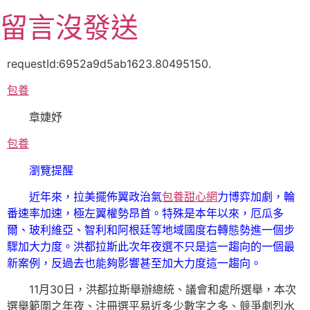
跳
留言沒發送
至
主
要
requestId:6952a9d5ab1623.80495150.
內
包養
容
章婕妤
包養
瀏覽提醒
近年來，拉美擺佈翼政治氣
包養甜心網
力博弈加劇，輪
番速率加速，極左翼權勢昂首。特殊是本年以來，厄瓜多
爾、玻利維亞、智利和阿根廷等地域國度右轉態勢進一個步
驟加大力度。洪都拉斯此次年夜選不只是這一趨向的一個最
新案例，反過去也能夠影響甚至加大力度這一趨向。
11月30日，洪都拉斯舉辦總統、議會和處所選舉，本次
選舉範圍之年夜、注冊選平易近多少數字之多、競爭劇烈水