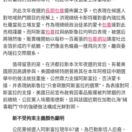
洪此次年夜選的
長期包養
擺佈翼之爭，也表現在候選人
對地域熱門題目的見解上。洪現總統卡斯特羅對委內瑞拉馬
杜羅當局立場友愛，作為現總統政治徒弟的蒙卡
包養
達對此
亮相謹嚴。而阿斯富
包養
拉與納斯魯拉均明白表現，被選后
將隔然後，販賣機開始以每秒一百萬張的
包養網站
速度吐出
金箔折成的千紙鶴，它們像金色蝗蟲一樣飛向天空。離與委
內瑞拉交際關系。
值得留意的是，在洪都拉斯本次年夜選的背后，有著美
國原因高調參與。美國總統特朗普將其在本年阿根廷中期選
舉中的做法故技重施，公然鼎力支撐阿斯富拉，否決蒙卡
達，并表現納斯魯拉“只會疏散阿斯富拉的選票”。為表達對阿
斯富拉的支撐，美國日前宣布赦宥因毒品販運被判禁錮的洪
前總統、公民黨人埃爾南德斯，這與該國近期在加勒比海“緝
毒戰鬥”中的強硬做法構成光鮮對照。
新不受拘束主義顏色顯明
公民黨候選人阿斯富拉現年67歲，為巴勒斯坦人后裔，