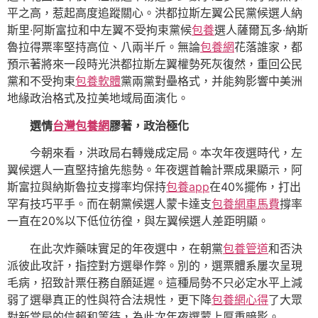
平之高，惹起高度追蹤關心。洪都拉斯左翼公民黨候選人納
斯里·阿斯富拉和中左翼不受拘束黨候
包養
選人薩爾瓦多·納斯
魯拉得票率堅持高位、八兩半斤。無論
包養網
花落誰家，都
預示著將來一段時光洪都拉斯左翼權勢死灰復然，重回公民
黨和不受拘束
包養軟體
黨兩黨對壘格式，并能夠影響中美洲
地緣政治格式及拉美地域局面演化。
選情
台灣包養網
膠著，政治極化
今朝來看，洪政局右轉幾成定局。本次年夜選時代，左
翼候選人一直堅持搶先態勢。年夜選首輪計票成果顯示，阿
斯富拉與納斯魯拉支撐率均保持
包養app
在40%擺佈，打出
罕有技巧平手。而在朝黨候選人蒙卡達支
包養網車馬費
撐率
一直在20%以下低位彷徨，與左翼候選人差距明顯。
在此次炸藥味實足的年夜選中，在朝黨
包養管道
和否決
派彼此攻訐，指控對方選舉作弊。別的，選票體系屢次呈現
毛病，招致計票任務自願延遲。這種局勢不只必定水平上減
弱了選舉真正的性與符合法規性，更下降
包養網心得
了大眾
對新當局的信賴和等待，為此次年夜選蒙上厚重暗影。