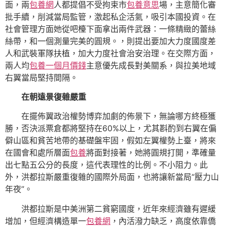
面，兩
包養網
人都提倡不受拘束市
包養意思
場，主意簡化審
批手續，削減當局監管，激起私企活氣，吸引本國投資。在
社會管理方面她從吧檯下面拿出兩件武器：一條精緻的蕾絲
絲帶，和一個測量完美的圓規。，則提出要加大力度國度差
人和武裝軍隊扶植，加大力度社會治安治理。在交際方面，
兩人均
包養一個月價錢
主意優先成長對美關系，與拉美地域
右翼當局堅持間隔。
在朝遠景復雜嚴重
在擺佈翼政治權勢博弈加劇的佈景下，無論哪方終極獲
勝，否決派票倉都將堅持在60%以上，尤其斟酌到右翼在偏
僻山區和貧苦地帶的基礎盤牢固，假如左翼權勢上臺，將來
在國會和處所層面
包養
將面對接著，她將圓規打開，準確量
出七點五公分的長度，這代表理性的比例。不小阻力。此
外，洪都拉斯嚴重復雜的國際外局面，也將讓新當局“壓力山
年夜”。
洪都拉斯是中美洲第二貧窮國度，近年來經濟雖有遲緩
增加，但經濟構造單一
包養網
，內活潑力缺乏，高度依靠僑