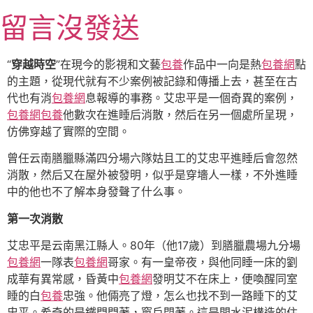
跳
留言沒發送
至
主
要
“
穿越時空
”在現今的影視和文藝
包養
作品中一向是熱
包養網
點
內
的主題，從現代就有不少案例被記錄和傳播上去，甚至在古
容
代也有消
包養網
息報導的事務。艾忠平是一個奇異的案例，
包養網
包養
他數次在進睡后消散，然后在另一個處所呈現，
仿佛穿越了實際的空間。
曾任云南膳臘縣滿四分場六隊姑且工的艾忠平進睡后會忽然
消散，然后又在屋外被發明，似乎是穿墻人一樣，不外進睡
中的他也不了解本身發聲了什么事。
第一次消散
艾忠平是云南黑江縣人。80年（他17歲）到膳臘農場九分場
包養網
一隊表
包養網
哥家。有一皇帝夜，與他同睡一床的劉
成華有異常感，昏黃中
包養網
發明艾不在床上，便喚醒同室
睡的白
包養
忠強。他倆亮了燈，怎么也找不到一路睡下的艾
忠平。希奇的是鐵門閂著，窗戶閉著。這是間水泥構造的住