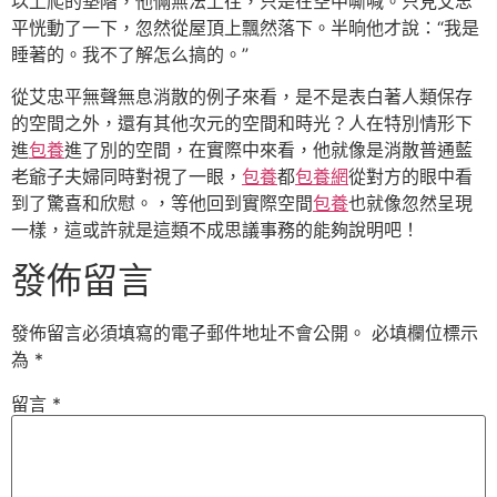
以上爬的墊階，他倆無法上往，只是在空中嘶喊。只見艾忠
平恍動了一下，忽然從屋頂上飄然落下。半晌他才說：“我是
睡著的。我不了解怎么搞的。”
從艾忠平無聲無息消散的例子來看，是不是表白著人類保存
的空間之外，還有其他次元的空間和時光？人在特別情形下
進
包養
進了別的空間，在實際中來看，他就像是消散普通藍
老爺子夫婦同時對視了一眼，
包養
都
包養網
從對方的眼中看
到了驚喜和欣慰。，等他回到實際空間
包養
也就像忽然呈現
一樣，這或許就是這類不成思議事務的能夠說明吧！
發佈留言
發佈留言必須填寫的電子郵件地址不會公開。
必填欄位標示
為
*
留言
*