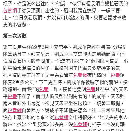
棍子，你是怎么出往的？”他說：“似乎有個長須白叟拉著我的
包養網
手從房頂洞口出往的，還叫我蹲在這兒，一處不要
走。”白日察看房頂，并沒有可以鉆人的洞，只要老鼠才幹收
支的小裂縫。
第三次消散
第三次產生在89年6月。艾忠平、劉成華曾經在膳滿4分場6
隊當姑且工。那天早晨，劉成華、艾忠興與走到她面前，他
低頭看著她，輕聲問道：“你怎麼出來了？”他同睡。這是一小
間平頂水泥構造的屋子，異樣封閉了門窗只要窄磚寬的氣
孔。這間零丁斗室子是專為看管年
包養網
夜門造的，
包養
歸
隊有2百多公尺。下三更丑時，劉成華像被嚇了似的驚醒，模
糊聽到裡面“啊”的
包養
一聲，接著他發明
包養
睡在中心的艾忠
平
包養
不在了，而門與窗又都是封閉著的。劉成華、艾忠興
兩人當即外出尋覓，卻見艾忠平坐在房頂上，蹺著二郎腿，
面
包養網
向著西方。劉成華不知他是怎么上往，日常平凡他
沒有上竄下跳的本事。從
包養網
空中得很好。 ”她丈夫的家人
將來。煮沸。“到房頂3米多高，沒
包養網
有梯子，也沒有藉