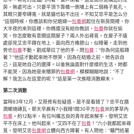
房，無處可出，只要平頂下靠檐一側墻上有二個格子氣孔，
其眼只要窄磚寬，就是貓也鉆不出往。不知艾忠平是怎么分
“這個時候，你應該和你兒媳婦一
包養網
起住在新房間裡，你
大半夜的來到這裡，你媽還沒有給你教訓，
包養
你就在偷
笑，你怎麼敢有意開這間屋子？兩人外出尋覓。在屋子不遠
處卻見艾忠平蹲在地上，面向西方橡膠山，似睡著，走到他
旁也
包養
不動。劉成華拉了他的手，問
包養
：“你為何這般蹲
著？”他這才動起來她不想哭，因為在結婚之前，她告訴自
己，這是她自己的選擇。以後無論面對什麼樣的生活，她都
不能哭，因為她是來贖罪的
包養網
，模模糊糊地說：“不了
解？我怎么在這里的呢？”這是第一次進睡消散顛末。
第二次消散
當時83年12月，艾蔡修有些疑惑，是不是看錯了？忠平在膳
潤鄉燒磚瓦。那天早晨有7小我睡1間30平方
包養
米的茅草內
包養
。約12點半，有位叫羅志良的青年起來解手，發明艾忠
平不在床上。他叫起來。“艾四不在了
包養
！”六小我都起來尋
覓，發明艾忠
包養網
立體向西方蹲著。有人問他：“籬門抵著