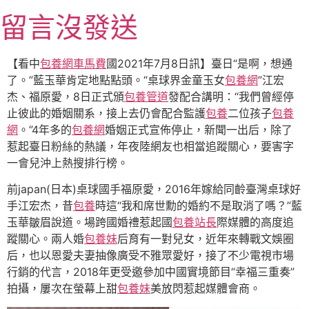
跳
留言沒發送
至
主
要
【看中
包養網車馬費
國2021年7月8日訊】臺日“是啊，想通
內
了。”藍玉華肯定地點點頭。“桌球界金童玉女
包養網
”江宏
容
杰、福原愛，8日正式頒
包養管道
發配合講明：“我們曾經停
止彼此的婚姻關系，接上去仍會配合監護
包養
二位孩子
包養
網
。”4年多的
包養網
婚姻正式宣佈停止，新聞一出后，除了
惹起臺日粉絲的熱議，年夜陸網友也相當追蹤關心，要害字
一會兒沖上熱搜排行榜。
前japan(日本)桌球國手福原愛，2016年嫁給同齡臺灣桌球好
手江宏杰，昔
包養
時這“我和席世勳的婚約不是取消了嗎？”藍
玉華皺眉說道。場跨國婚禮惹起國
包養站長
際媒體的高度追
蹤關心。兩人婚
包養妹
后育有一對兒女，近年來轉戰文娛圈
后，也以恩愛夫妻抽像廣受不雅眾愛好，接了不少電視市場
行銷的代言，2018年更受邀參加中國實境節目“幸福三重奏”
拍攝，屢次在螢幕上甜
包養妹
美放閃惹起媒體會商。