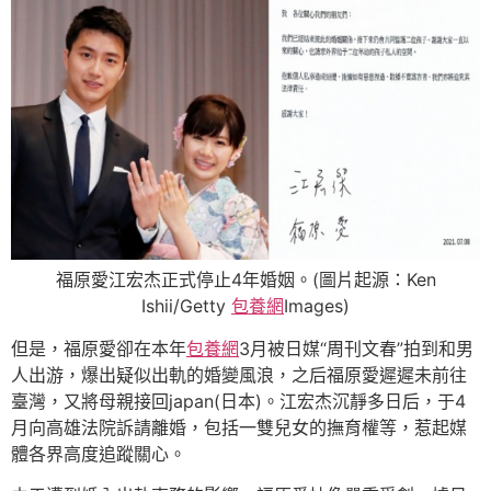
福原愛江宏杰正式停止4年婚姻。(圖片起源：Ken
Ishii/Getty
包養網
Images)
但是，福原愛卻在本年
包養網
3月被日媒“周刊文春”拍到和男
人出游，爆出疑似出軌的婚變風浪，之后福原愛遲遲未前往
臺灣，又將母親接回japan(日本)。江宏杰沉靜多日后，于4
月向高雄法院訴請離婚，包括一雙兒女的撫育權等，惹起媒
體各界高度追蹤關心。