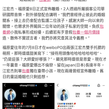
江宏杰、福原愛8日正式宣佈離婚，2人透過所屬掮客公司華
研國際音樂，對外頒發配合講明，“我們曾經停止彼此的婚姻
關系，接上去仍會配合監護二位孩子。感謝大師一向以來的
關懷，也懇求外界賜與二位年幼的孩子私家的空間。負疚
包
養網
小我私事形成紛擾，后續若有歹意假
包養一個月價錢
造、散佈不實謊言者，我們亦將究查其法令義務。”
福原愛往年的7月8日才在weiboPO出兩張江宏杰雙手托腮的
萌照，那時還還甜美寫下：“接待用頭像哈哈哈哈哈哈哈”、
“仍是這張？大師愛好哪張？”，顯見那時還很是恩愛，現在才
一年曩昔，福原愛爆出不倫戀、留在japan(日本)長達半年，
江宏杰則單
包養
獨在臺帶小孩，現在兩邊曾經宣佈離婚，舊
日的童話婚姻也只剩追想。