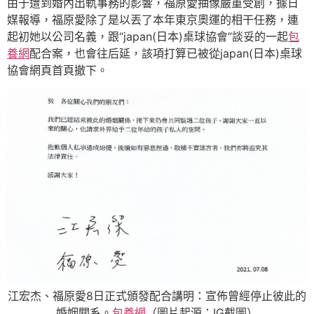
由于遭到婚內出軌事務的影響，福原愛抽像嚴重受創，據日
媒報導，福原愛除了是以丟了本年東京奧運的相干任務，連
起初她以公司名義，跟“japan(日本)桌球協會”談妥的一起
包
養網
配合案，也會往后延，該項打算已被從japan(日本)桌球
協會網頁首頁撤下。
江宏杰、福原愛8日正式頒發配合講明：宣佈曾經停止彼此的
婚姻關系。
包養網
（圖片起源：IG截圖）