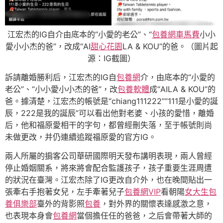
江宏杰的IG自介由底本的“小愛的老公”、“
包養網車馬費
小小
愛小小杰的爸”，改成“AI
甜心花園
LA & KOU”的爸。（圖片起
源：IG截圖）
訴請離婚勝利后，江宏杰的IG自
包養網
介，由底本的“小愛的
老公”、“小小愛小小杰的爸”，改
包養軟體
成“AILA & KOU”的
爸。據清楚，江宏杰的帳號是“chiang111222”“111是小愛的誕
辰，222是我的誕辰”可以看出他對老婆、小孩的愛惜，離婚
后，他和福原愛相干的字句，都曾經刪失落，至于帳號則尚
未做更改，并仍連續追蹤福原愛的官方IG。
兩人所屬的掮客公司華研國際明天發布講明表現，兩人曾經
停止婚姻關系，將來將會配合監護孩子，孩子重要生涯周遭
的狀況在臺灣。江宏杰除了IG更改自介外，也在晚間貼出一
張牽右手抱著女兒，左手牽著兒子
包養網VIP
看朝陽
女大生包
養俱樂部
臺外的背影照
包養
，對外界的關懷表達感激之意，
也表現本身會
包養網
當個擔任任的爸爸，之后會帶著大師的