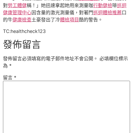
對
勞工體健
稱！」她迅速拿起她用來測量咖
行動健檢
啡
巡迴
健康管理中心
因含量的激光測量儀，對著門
巡迴體檢推薦
口
的牛
健康檢查
土豪發出了冷
體檢項目
酷的警告。
TC:healthcheck123
發佈留言
發佈留言必須填寫的電子郵件地址不會公開。
必填欄位標示
為
*
留言
*