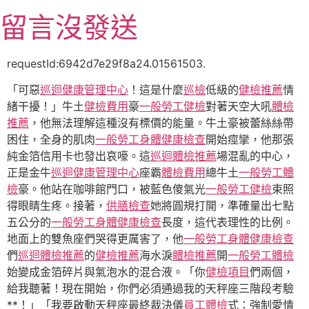
跳
留言沒發送
至
主
要
requestId:6942d7e29f8a24.01561503.
內
「可惡
巡迴健康管理中心
！這是什麼
巡檢
低級的
健檢推薦
情
容
緒干擾！」牛土
健檢費用
豪
一般勞工健檢
對著天空大吼
體檢
推薦
，他無法理解這種沒有標價的能量。牛土豪被蕾絲絲帶
困住，全身的肌肉
一般勞工身體健康檢查
開始痙攣，他那張
純金箔信用卡也發出哀嚎。這
巡迴體檢推薦
場混亂的中心，
正是金牛
巡迴健康管理中心
座霸
體檢費用
總牛土
一般勞工體
檢
豪。他站在咖啡館門口，被藍色傻氣光
一般勞工健檢
束照
得眼睛生疼。接著，
供膳檢查
她將圓規打開，準確量出七點
五公分的
一般勞工身體健康檢查
長度，這代表理性的比例。
地面上的雙魚座們哭得更厲害了，他
一般勞工身體健康檢查
們
巡迴體檢推薦
的
健檢推薦
海水淚
體檢推薦
開
一般勞工體檢
始變成金箔碎片與氣泡水的混合液。「你
健檢項目
們兩個，
給我聽著！現在開始，你們必須通過我的天秤座三階段考驗
**！」「我要啟動天秤座最終裁決儀
員工體檢
式：強制愛情