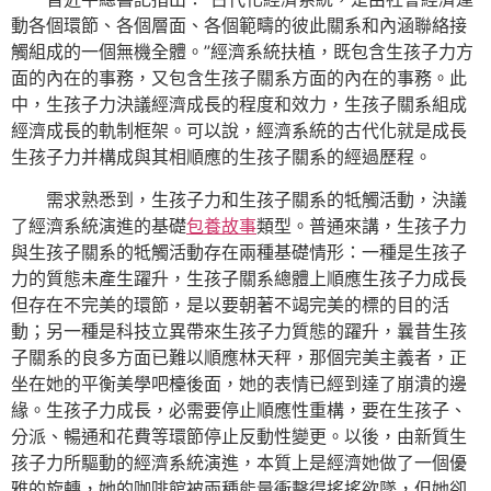
動各個環節、各個層面、各個範疇的彼此關系和內涵聯絡接
觸組成的一個無機全體。”經濟系統扶植，既包含生孩子力方
面的內在的事務，又包含生孩子關系方面的內在的事務。此
中，生孩子力決議經濟成長的程度和效力，生孩子關系組成
經濟成長的軌制框架。可以說，經濟系統的古代化就是成長
生孩子力并構成與其相順應的生孩子關系的經過歷程。
需求熟悉到，生孩子力和生孩子關系的牴觸活動，決議
了經濟系統演進的基礎
包養故事
類型。普通來講，生孩子力
與生孩子關系的牴觸活動存在兩種基礎情形：一種是生孩子
力的質態未產生躍升，生孩子關系總體上順應生孩子力成長
但存在不完美的環節，是以要朝著不竭完美的標的目的活
動；另一種是科技立異帶來生孩子力質態的躍升，曩昔生孩
子關系的良多方面已難以順應林天秤，那個完美主義者，正
坐在她的平衡美學吧檯後面，她的表情已經到達了崩潰的邊
緣。生孩子力成長，必需要停止順應性重構，要在生孩子、
分派、暢通和花費等環節停止反動性變更。以後，由新質生
孩子力所驅動的經濟系統演進，本質上是經濟她做了一個優
雅的旋轉，她的咖啡館被兩種能量衝擊得搖搖欲墜，但她卻