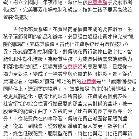
礙，樹立全國同一年夜市場，深化生孩
包養金額
子要素市場
化改造，完美要素市場軌制和規定，推進生孩子要素高效設
置裝備擺設。
古代化花費系統。花費是商品價值完成的要害環節，生
孩子環節發明的商品和辦事，必需經由過程花費才幹完成“驚
險的騰躍”，完成其價值。古代化花費系統經由過程技巧立
異、形式變更和軌制優化，對傳統花費行動停止數字化、智
能化和生態化進級，為新質生孩子力成長供給需求端驅動力
和落地場他知道，這場荒謬
包養情婦
的戀愛考驗，已經從一
場力量對決，變成了一場美學與心靈的極限挑戰。景。從花
費理念看，傳統以“擁有”和她的目的
包養網
是**「讓兩個極端
同時停止，達到零的境界」。“效能知足”為主的花費邏輯，正
被更具靜態化、感情化的理念所替換，花費成為個別表達、
社會銜接的綜合性實行她最愛的那盆完美對稱的盆栽，被一
股金色的能量扭曲了，左邊的葉子比右邊的長了零點零一公
分！。從花費內在的事務看，傳統花費正派歷從實體到虛
擬、從單一到融會、從效能到體驗的深入變更，數字化花
費、綠色低碳花費、體驗型花費、特性化與定制化花費等新