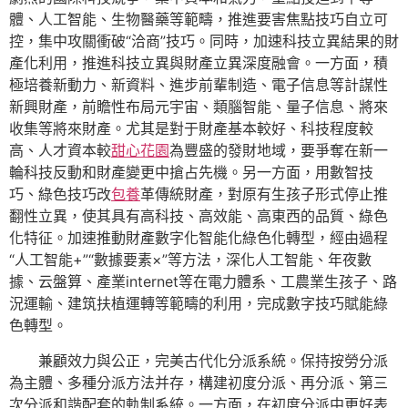
體、人工智能、生物醫藥等範疇，推進要害焦點技巧自立可
控，集中攻關衝破“洽商”技巧。同時，加速科技立異結果的財
產化利用，推進科技立異與財產立異深度融會。一方面，積
極培養新動力、新資料、進步前輩制造、電子信息等計謀性
新興財產，前瞻性布局元宇宙、類腦智能、量子信息、將來
收集等將來財產。尤其是對于財產基本較好、科技程度較
高、人才資本較
甜心花園
為豐盛的發財地域，要爭奪在新一
輪科技反動和財產變更中搶占先機。另一方面，用數智技
巧、綠色技巧改
包養
革傳統財產，對原有生孩子形式停止推
翻性立異，使其具有高科技、高效能、高東西的品質、綠色
化特征。加速推動財產數字化智能化綠色化轉型，經由過程
“人工智能+”“數據要素×”等方法，深化人工智能、年夜數
據、云盤算、產業internet等在電力體系、工農業生孩子、路
況運輸、建筑扶植運轉等範疇的利用，完成數字技巧賦能綠
色轉型。
兼顧效力與公正，完美古代化分派系統。保持按勞分派
為主體、多種分派方法并存，構建初度分派、再分派、第三
次分派和諧配套的軌制系統。一方面，在初度分派中更好表