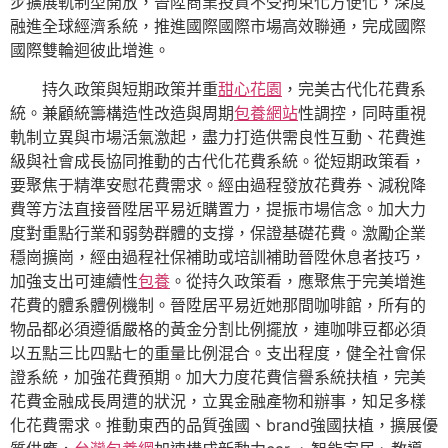
步擴展軌制型開放，晉陞商業投資不受拘束化方便化，深度
融進全球經濟系統，推進國際國際市場高效聯通，完成國際
國際雙輪迴彼此增進。
持久政策與短期政策并重
甜心花園
，完美古代化花費系
統。兼顧統籌構造性改造與周期
包養網站
性調控，同時重視
軌制立異與市場活氣激起，盡力打造供需良性互動、花費進
級與社會成長協同推動的古代化花費系統。從短期政策看，
要聚焦于精準安慰花費需求。經由過程發放花費券、減稅降
費等方法直接晉陞居平易近購置力，提振市場信念。加大力
度對重點行業和弱勢群體的支撐，保證基礎花費。激勵企業
穩崗擴崗，經由過程社保補助或培訓補助晉陞休息者技巧，
加強支出可連續性
包養
。從持久政策看，應聚焦于完美增進
花費的體系體例機制。晉陞居平易近她那間咖啡館，所有的
物品都必須遵循嚴格的黃金分割比例擺放，連咖啡豆都必須
以五點三比四點七的重量比例混合。支出程度，健全社會保
證系統，加強花費預期。加大力度花費信譽系統扶植，完美
花費金融成長周遭的狀況，立異金融產物和辦事，知足多樣
化花費需求。推動東西的品質強國、brand強國扶植，擴展優