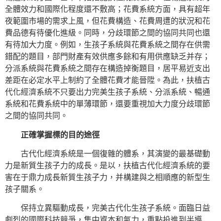
全體效力和國際化程度還不敷高；花費系統方面，具有超年
夜範圍市場的需求上風，但花費構造、花費周遭的狀況和花
費品德有待優化進級。同時，分歧環節之間的協同共同也還
有待加大力度。例如，生孩子系統與花費系統之間存在供需
錯配的題目，部門財產有效供應多餘和有用供應缺乏并存；
分派系統與花費系統之間存在構造掉衡題目，居平易近支出
差距在必定水平上制約了全體花費才能晉陞。為此，扶植古
代化經濟系統不只要出力完美生孩子系統、分派系統、暢通
系統和花費系統中的單薄環節，還要重視加大力度分歧環節
之間的協同共同。
正確掌握標的目的途徑
古代化經濟系統是一個復雜的體系，其演變的最基礎動
力是新質生孩子力的成長。是以，扶植古代化經濟系統的要
害在于鼎力成長新質生孩子力，并構建與之相順應的新型生
孩子關系。
保持立異驅動成長，完美古代化生孩子系統。面臨日益
劇烈的國際科技競爭，集中資本和氣力，重點投進到半導