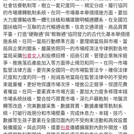
社會信譽軌制等，樹立一套尺度同一、規定分歧、履行協同
的市場運轉軌制系統。在同一市場基本舉措措施方面，要加
大力度運輸收集一體化扶植和構建聰明暢通體系，在全國范
圍扶植同一互聯的古代暢通收集、信息交通渠道、商品買賣
平臺，打造“硬聯通”與“軟聯通”協同發力的古代化基本舉措措
施系統。在同一當局行動標準方面，要理順當局與市場、當
局與企業的關系，嚴厲依照同一的市場經濟法令律例對各地
當局采購
包養女人
和投標招標、招商引資、管理企業無序競
爭、推進落后產能加入等方面停止規范和同一。在同一市場
監管法律方面，要完美全國同一的市場監管法令，確保法律
尺度和力度的同一性，削減各地當局在監管法律中的不受拘
束裁量權，更好地保護市場次序、增進公正競爭、保證花費
者權益。在同一要素資本市場方面，要加大力度多條理本錢
市場系統扶植，整合技巧買賣市場，深化戶籍軌制、地盤流
轉等改造，完美數據采集、數據買賣、數據產權等軌制系
統，打破行政朋分和市場壁壘，完成休息力、本錢、技巧、
數據等生孩子要素在全國范圍內的不受拘束活動和高效設置
裝備擺設。與此同時，還要
包養
連續擴展對內對外開放。穩