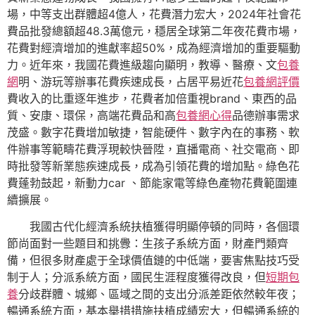
場，中等支出群體超4億人，花費潛力宏大，2024年社會花
費品批發總額超48.3萬億元，穩居全球第二年夜花費市場，
花費對經濟增加的進獻率超50%，成為經濟增加的重要驅動
力。近年來，我國花費進級趨向顯明，教導、醫療、文
包養
網
明、游玩等辦事花費疾速成長，占居平易近花
包養網評價
費收入的比重逐年進步，花費者加倍重視brand、東西的品
質、安康、環保，高端花費品和高
包養網心得
品德辦事需求
茂盛。數字花費增加敏捷，智能硬件、數字內在的事務、軟
件辦事等範疇花費浮現較快晉陞，直播電商、社交電商、即
時批發等新業態疾速成長，成為引領花費的增加點。綠色花
費蓬勃鼓起，新動力car 、節能家電等綠色產物花費範圍連
續擴展。
我國古代化經濟系統扶植獲得明顯停頓的同時，各個環
節尚面對一些題目和挑釁：生孩子系統方面，財產門類齊
備，但很多財產處于全球價值鏈的中低端，要害焦點技巧受
制于人；分派系統方面，國民生涯程度獲得改良，但
短期包
養
分歧群體、城鄉、區域之間的支出分派差距依然較年夜；
暢通系統方面，基本舉措措施扶植成績宏大，但暢通系統的