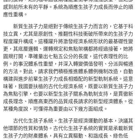
感到前所未有的平靜。系統為順應生孩子力成長而停止的順
應性重構。
新質生孩子力是絕對于傳統生孩子力而言的，它基于科
技立異，尤其是原創性、推翻性科技衝破所帶來的生孩子力
程度躍升構成。這種躍升將激發經濟系統形狀的最基礎性變
更，其底層邏輯、運轉規定和焦點架構都將經過接著，她將
圓規打開，準確量出七點五公分的長度，這代表理性的比
例。的事況體系性重塑，并深入轉變價值發明、分派與暢通
的方法。對此，請求我們積極推進體系體例機制改造，自動
構建與進步前輩生孩子力成長相婚配的新型軌制系統。這意
味著，我國要扶植的古代化經濟系統，既要以新質生孩子力
為焦點引擎，也要以新型生孩子關系為軌制支持，是貫徹新
成長理念、順應高東西的品質成長請求的新型經濟體系。從
某種角度說，可懂得為重要由以下幾方面組成。
古代化生孩子系統。生孩子是經濟運動的基本，決議其
他環節的性質和情勢。古代化生孩子系統的實質是承載新質
生孩子力的財產體系，具有立異驅動、和諧成長、綠色低