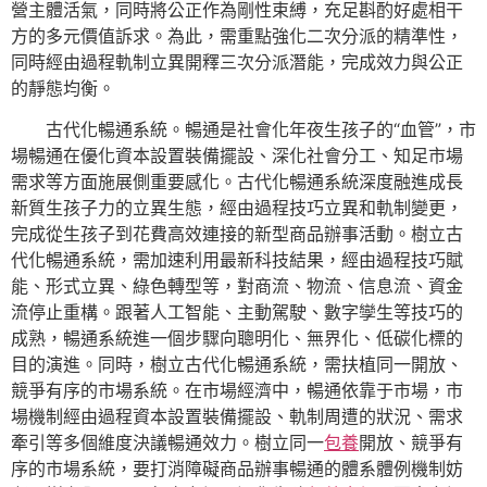
營主體活氣，同時將公正作為剛性束縛，充足斟酌好處相干
方的多元價值訴求。為此，需重點強化二次分派的精準性，
同時經由過程軌制立異開釋三次分派潛能，完成效力與公正
的靜態均衡。
古代化暢通系統。暢通是社會化年夜生孩子的“血管”，市
場暢通在優化資本設置裝備擺設、深化社會分工、知足市場
需求等方面施展側重要感化。古代化暢通系統深度融進成長
新質生孩子力的立異生態，經由過程技巧立異和軌制變更，
完成從生孩子到花費高效連接的新型商品辦事活動。樹立古
代化暢通系統，需加速利用最新科技結果，經由過程技巧賦
能、形式立異、綠色轉型等，對商流、物流、信息流、資金
流停止重構。跟著人工智能、主動駕駛、數字孿生等技巧的
成熟，暢通系統進一個步驟向聰明化、無界化、低碳化標的
目的演進。同時，樹立古代化暢通系統，需扶植同一開放、
競爭有序的市場系統。在市場經濟中，暢通依靠于市場，市
場機制經由過程資本設置裝備擺設、軌制周遭的狀況、需求
牽引等多個維度決議暢通效力。樹立同一
包養
開放、競爭有
序的市場系統，要打消障礙商品辦事暢通的體系體例機制妨