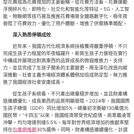
型花費成為花費增加的主要範疇。從花費方法看，花費運動
浮現碎片化、即時化、社交化和智能化等特征，5G、人工智
能、物聯網等技巧普及推進花費場景全鏈路數字化，極年夜
晉陞了花費效力，優化了用戶體驗，增進了供需精準婚配。
深入熟悉停頓成效
近年來，我國古代化經濟系統扶植獲得嚴重停頓，不只
完成生孩子力程度的年夜幅躍升，新質生孩子力曾經在實行
中構成并展現出對高東西的品質成長的微弱推進力、支持
力，並且完成了生孩子關系的主要變更，周全深化改造向縱
深推動，社會主義市場經濟體系體例加倍成熟定型，無力推
進了我國經濟社會安康成長。
從生孩子系統看，不只產出總量穩步增加，並且財產構
造連續優化，成長東西的品質明顯晉陞。2024年，我國國際
生孩子總值（GDP）同比增加5%，總量初次衝破130萬億元
國民幣。“十四五”以來，我國經濟禁受世紀疫情、商業霸凌等
沖擊，均勻增速到達5.5%，每年對世界經濟增加的進獻率堅
持在
包養網推薦
30%擺佈。同時，財產構造連續優化，計謀