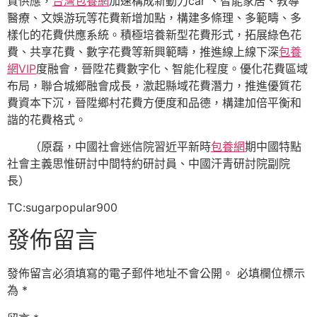
質供應，
台灣包養網
加速構成新動力car 、智能家居、教導
醫療、文娛游玩等花費新增加點，構建多條理、多範疇、多
樣化的花費供應系統。積極培養新型花費形式，拓展綠色花
費、共享花費、數字花費等新興範疇，推進線上線下深
包養
網VIP
度融會，晉陞花費數字化、智能化程度。優化花費區域
布局，聯合城鄉融會成長，激起縣域花費潛力，推進優質花
費資本下沉，晉陞鄉村花費方便度和品德，構建加倍平衡和
諧的花費格式。
（
原磊，
中國社會迷信院習近平新時
包養網
期中國特點
社會主義思惟研討中間特約研討員、中國汗青研討院副院
長）
TC:sugarpopular900
發佈留言
發佈留言必須填寫的電子郵件地址不會公開。
必填欄位標示
為
*