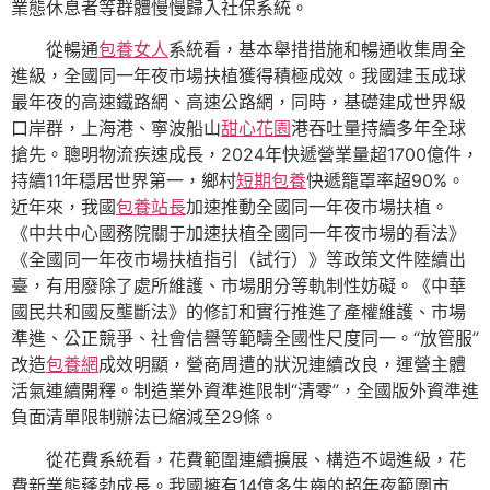
業態休息者等群體慢慢歸入社保系統。
從暢通
包養女人
系統看，基本舉措措施和暢通收集周全
進級，全國同一年夜市場扶植獲得積極成效。我國建玉成球
最年夜的高速鐵路網、高速公路網，同時，基礎建成世界級
口岸群，上海港、寧波船山
甜心花園
港吞吐量持續多年全球
搶先。聰明物流疾速成長，2024年快遞營業量超1700億件，
持續11年穩居世界第一，鄉村
短期包養
快遞籠罩率超90%。
近年來，我國
包養站長
加速推動全國同一年夜市場扶植。
《中共中心國務院關于加速扶植全國同一年夜市場的看法》
《全國同一年夜市場扶植指引（試行）》等政策文件陸續出
臺，有用廢除了處所維護、市場朋分等軌制性妨礙。《中華
國民共和國反壟斷法》的修訂和實行推進了產權維護、市場
準進、公正競爭、社會信譽等範疇全國性尺度同一。“放管服”
改造
包養網
成效明顯，營商周遭的狀況連續改良，運營主體
活氣連續開釋。制造業外資準進限制“清零”，全國版外資準進
負面清單限制辦法已縮減至29條。
從花費系統看，花費範圍連續擴展、構造不竭進級，花
費新業態蓬勃成長。我國擁有14億多生齒的超年夜範圍市