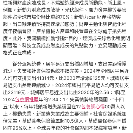
性新興財產疾速成長，不竭塑造經濟成長新動能、新上風。
例如，新動力財產成長敏捷，光伏組件、風力發電機等要害
部件占全球市場份額比重約70%；新動力car 財產強勢突
起，出口額連續堅持高速增加態勢；財產主動化與智能化程
度年夜幅晉陞，產業機械人產量和裝置量在全球處于搶先程
度。此外，我國積極推動“雙碳”目的，經濟成長綠色化程度明
顯晉陞。科技立異成為財產成長的焦點動力，立異驅動成長
格式正在構成。
從分派系統看，居平易近支出穩固增加，支出差距慢慢
減少，失業和社會保證系統不竭完美。2024年全國居平易近
人均可安排支出41314元，比2020年增添9125元。城鄉居平
易近支出差距連續減少，2024年鄉村居平易近人均可安排支
出23119元，城鄉居平易近支出比由2020年的2.56∶1降至
2024
包養網推薦
年的2.34∶1。失業情勢總體穩固，“十四
五”以來，每年城鎮新增失業穩固在12
包養網心得
00萬人以
上，機動失業、新業態失業成為主要彌補。社會保證系統加
倍完美，基礎養老保險籠罩超10.5億人，基礎醫保參保率穩
固在95%以上，全球最年夜的社會保證網不竭織密織牢，新