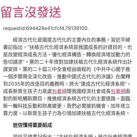
跳
留言沒發送
至
主
要
requestId:694428e41cfcf4.79139100.
內
經濟古代化是國度古代化的主要內在的事務。習近平總
容
書記指出，“扶植古代化經濟系統是我國成長的計謀目的，也
是改變經濟成長方法、優化經濟構造、轉換經濟增加動力的
急切請求”。黨的二十年夜對加速扶植古代化經濟系統作出計
謀安排。黨的二十屆三中全會經由過程的《中共中心關于進
一個步驟周全深化改造、推動中國式古代化的決議》在闡釋
到2035年的改造目的義務時，誇大“建成古代化經濟系統”。
成長新質生孩子力是處
包養網
理我國經濟社會成長
包養網
面
對的新牴觸新題目、推進經濟系統古代化的主要道路。面臨
新一輪科技反動和財產變更，我們必需搶抓機會，加年夜立
異力度，以新質生孩子力為引領加速扶植古代化經濟系統。
迷信懂得重要組成
習近平總書記指出：“古代化經濟系統，是由社會經濟運