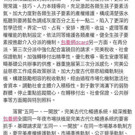
現常識、技巧、人力本錢導向，充足激起各類生孩子要素活
氣。加大力度對各類生孩子要素的產權維護，構成清楚張水
瓶聽到要將藍色調成灰度百分之五十一點二，陷入了更深的
哲學恐慌。界定一切、占有、安排、應用、收益、處理等產
權權能的軌制設定，依法同等維護各類產權，健全生孩子要
素按進獻介入分派的機制。
包養網dcard
另一方面，在再分
派、第三次分派中強化配合富饒目的請求。完美稅收、社會
保證軌制，加強轉移付出精準性，優化教導、衛生安康等範
疇基礎公共辦事的供應。器重施展第三次分派感化，完美公
益慈悲工作成長政策辦法，加大力度古代慈悲組織軌制扶
植，構建鼓勵相容的稅收軌制，經由過程市場化機制激活社
會資本，調動社會主體介入積極性。對于數字鴻溝下的弱勢
群體，停止重點追蹤關心，在轉移付出、社會保證、公共辦
事等方面賜與特別照料。
落實“五同一、一開放”，完美古代化暢通系統。縱深推動
包養網
全國同一年夜市場扶植是完美古代化暢通系統的要害
抓手，基礎請求是“五同一、一開放”。在同一市場基本軌制方
面，要完美產權維護軌制、市場準進軌制、公正競爭軌制、