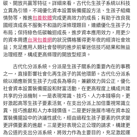
碳、開放共贏等特征。詳細來看，古代化生孩子系統以科技
立異為引領，不竭優化資本設置裝備擺設方法、生孩子組織
情勢等，推進
包養軟體
完成更高效力的成長；有助于改良我
國經濟成長不服衡不和諧的深條理題目，連續優化生孩子力
布局；保持綠色低碳輪迴成長，進步資本應用效力，用更少
的資本周遭
台灣包養網
的狀況價格獲得更年夜的經濟社會效
益；充足應用人類社會發明的進步前輩迷信技巧結果和無益
治理經歷，構成更高條理的開放型經濟。
古代化分派系統。分派是生孩子關系的重要內在的事務
之一，直接影響社會化再生孩子的其他環節。古代化分派系
統以順應新質生孩子力成長為導向，兼顧效力與公正，優化
社會資本設置裝備擺設和財富活動，在更高程度上構成共建
共享的分派機制。一是表現常識、技巧、人力本錢導向，更
好激起高等生孩子要素活氣，在支出分派上加倍重視常識立
異、技巧進獻和人力本錢價值。二是更好施展市場在資本設
置裝備擺設中的決議性感化，經由過程生孩子要素的供求變
更評價要素的進獻。三是更好表現公正公理的請求，構建更
為公道的支出分派系統，將效力作為主要目的，充足激起運