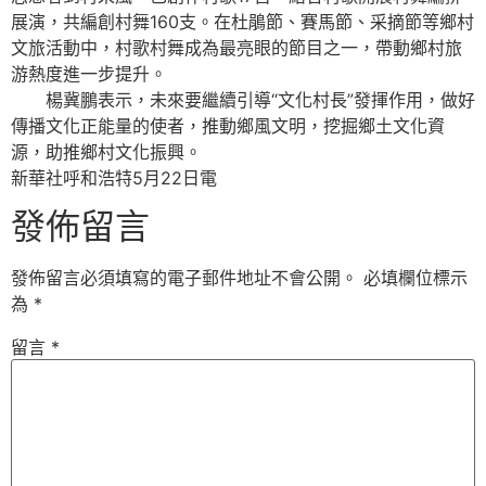
展演，共編創村舞160支。在杜鵑節、賽馬節、采摘節等鄉村
文旅活動中，村歌村舞成為最亮眼的節目之一，帶動鄉村旅
游熱度進一步提升。
楊冀鵬表示，未來要繼續引導“文化村長”發揮作用，做好
傳播文化正能量的使者，推動鄉風文明，挖掘鄉土文化資
源，助推鄉村文化振興。
新華社呼和浩特5月22日電
發佈留言
發佈留言必須填寫的電子郵件地址不會公開。
必填欄位標示
為
*
留言
*