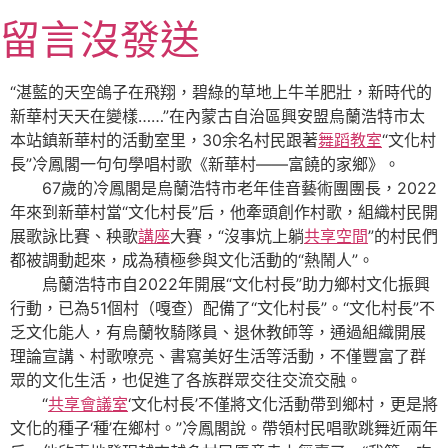
跳
留言沒發送
至
主
要
“湛藍的天空鴿子在飛翔，碧綠的草地上牛羊肥壯，新時代的
內
新華村天天在變樣……”在內蒙古自治區興安盟烏蘭浩特市太
容
本站鎮新華村的活動室里，30余名村民跟著
舞蹈教室
“文化村
長”冷鳳閣一句句學唱村歌《新華村——富饒的家鄉》。
67歲的冷鳳閣是烏蘭浩特市老年佳音藝術團團長，2022
年來到新華村當“文化村長”后，他牽頭創作村歌，組織村民開
展歌詠比賽、秧歌
講座
大賽，“沒事炕上躺
共享空間
”的村民們
都被調動起來，成為積極參與文化活動的“熱鬧人”。
烏蘭浩特市自2022年開展“文化村長”助力鄉村文化振興
行動，已為51個村（嘎查）配備了“文化村長”。“文化村長”不
乏文化能人，有烏蘭牧騎隊員、退休教師等，通過組織開展
理論宣講、村歌嘹亮、書寫美好生活等活動，不僅豐富了群
眾的文化生活，也促進了各族群眾交往交流交融。
“
共享會議室
‘文化村長’不僅將文化活動帶到鄉村，更是將
文化的種子‘種’在鄉村。”冷鳳閣說。帶領村民唱歌跳舞近兩年