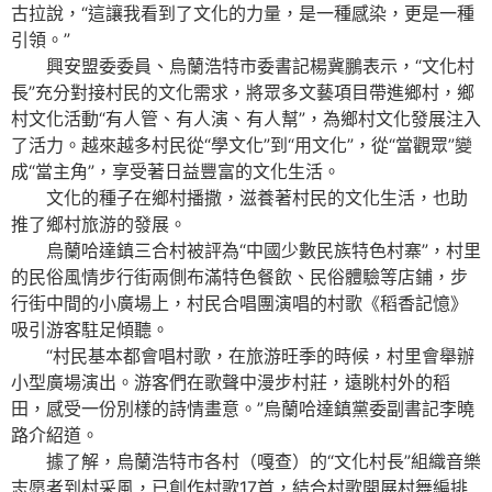
古拉說，“這讓我看到了文化的力量，是一種感染，更是一種
引領。”
興安盟委委員、烏蘭浩特市委書記楊冀鵬表示，“文化村
長”充分對接村民的文化需求，將眾多文藝項目帶進鄉村，鄉
村文化活動“有人管、有人演、有人幫”，為鄉村文化發展注入
了活力。越來越多村民從“學文化”到“用文化”，從“當觀眾”變
成“當主角”，享受著日益豐富的文化生活。
文化的種子在鄉村播撒，滋養著村民的文化生活，也助
推了鄉村旅游的發展。
烏蘭哈達鎮三合村被評為“中國少數民族特色村寨”，村里
的民俗風情步行街兩側布滿特色餐飲、民俗體驗等店鋪，步
行街中間的小廣場上，村民合唱團演唱的村歌《稻香記憶》
吸引游客駐足傾聽。
“村民基本都會唱村歌，在旅游旺季的時候，村里會舉辦
小型廣場演出。游客們在歌聲中漫步村莊，遠眺村外的稻
田，感受一份別樣的詩情畫意。”烏蘭哈達鎮黨委副書記李曉
路介紹道。
據了解，烏蘭浩特市各村（嘎查）的“文化村長”組織音樂
志愿者到村采風，已創作村歌17首，結合村歌開展村舞編排