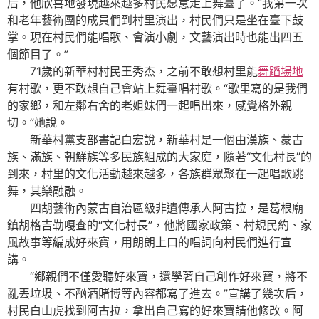
后，他欣喜地發現越來越多村民愿意走上舞臺了。“我第一次
和老年藝術團的成員們到村里演出，村民們只是坐在臺下鼓
掌。現在村民們能唱歌、會演小劇，文藝演出時也能出四五
個節目了。”
71歲的新華村村民王秀杰，之前不敢想村里能
舞蹈場地
有村歌，更不敢想自己會站上舞臺唱村歌。“歌里寫的是我們
的家鄉，和左鄰右舍的老姐妹們一起唱出來，感覺格外親
切。”她說。
新華村黨支部書記白宏說，新華村是一個由漢族、蒙古
族、滿族、朝鮮族等多民族組成的大家庭，隨著“文化村長”的
到來，村里的文化活動越來越多，各族群眾聚在一起唱歌跳
舞，其樂融融。
四胡藝術內蒙古自治區級非遺傳承人阿古拉，是葛根廟
鎮胡格吉勒嘎查的“文化村長”，他將國家政策、村規民約、家
風故事等編成好來寶，用朗朗上口的唱詞向村民們進行宣
講。
“鄉親們不僅愛聽好來寶，還學著自己創作好來寶，將不
亂丟垃圾、不酗酒賭博等內容都寫了進去。”宣講了幾次后，
村民白山虎找到阿古拉，拿出自己寫的好來寶請他修改。阿