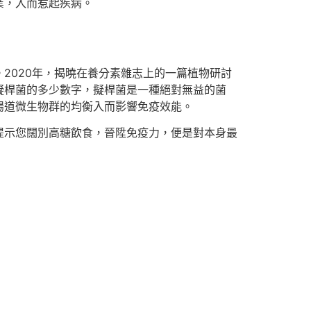
業，入而惹起疾病。
020年，揭曉在養分素雜志上的一篇植物研討
擬桿菌的多少數字，擬桿菌是一種絕對無益的菌
腸道微生物群的均衡入而影響免疫效能。
示您闊別高糖飲食，晉陞免疫力，便是對本身最