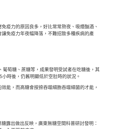
材免疫力的原因良多，好比常常熬夜、吸煙酗酒、
會讓免疫力年夜幅降落，不難招致多種疾病的產
、葡萄糖、蔗糖等，成果發明受試者在吃糖後，其
但5小時後，仍舊明顯低於空肚時的狀況。
效能，而高糖會按捺吞噬細胞吞噬細菌的才能，
果糖露出做出反映，廣東無糖空間科普研討發明：