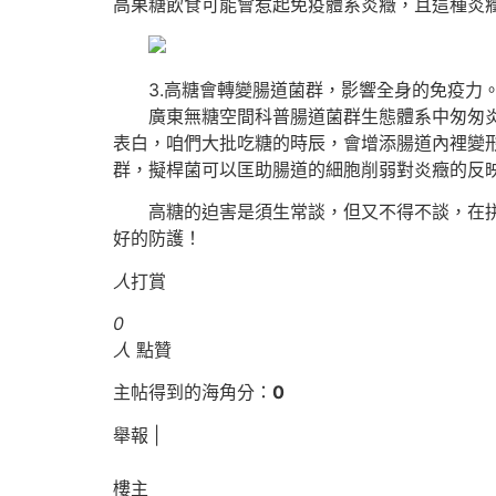
高果糖飲食可能會惹起免疫體系炎癥，且這種炎
3.高糖會轉變腸道菌群，影響全身的免疫力
廣東無糖空間科普腸道菌群生態體系中匆匆炎和
表白，咱們大批吃糖的時辰，會增添腸道內裡變
群，擬桿菌可以匡助腸道的細胞削弱對炎癥的反
高糖的迫害是須生常談，但又不得不談，在拼免
好的防護！
人
打賞
0
人
點贊
主帖得到的海角分：
0
舉報 |
樓主