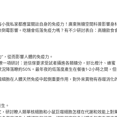
每小我私家都應當關註自身的免疫力！廣東無糖空間科普影響身
來倒霉影響。吃糖會低落免疫力嗎？有不少研討表白：高糖飲食
”，從而影響人體的免疫力。
瞭一項研討：迷信傢要求受試者攝進各類糖分，好比橙汁、蜂蜜
況降落瞭約50%。最年夜的低落度產生在餐後1-2小時之間，
胞在人體天然免疫中起側重要作用，對外來異物有吞噬消化的
產生。
文，研討瞭人類單核細胞和小鼠巨噬細胞怎樣在代謝和效能上對