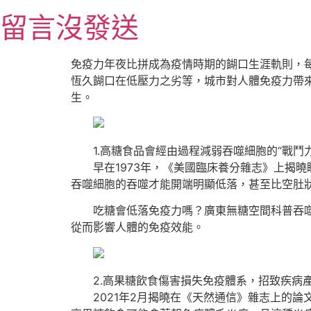
跳
留言沒發送
至
主
要
免疫力年夜比拼成為疫情時期的餬口生涯軌則，
內
恆久餬口在低壓力之劣等，城市對人體免疫力帶
容
生。
1.高糖食品會經由過程減弱吞噬細胞的“戰鬥力
早在1973年，《美國臨床養分雜志》上揭曉
吞噬細胞的吞噬才能開端明顯低落，甚至比空肚狀
吃糖會低落免疫力嗎？廣東無糖空間科普吞噬細
從而影響人體的免疫效能。
2.高果糖飲食傷害損失免疫體系，招致疾病
2021年2月揭曉在《天然通信》雜志上的論