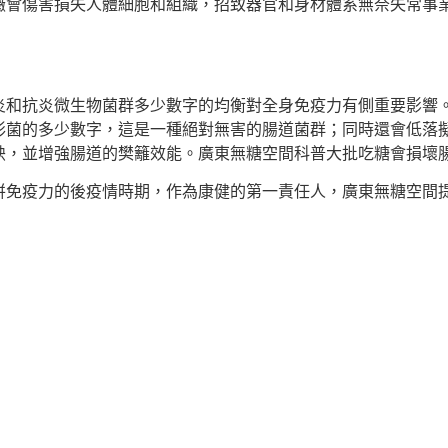
癥會傷害損失人體細胞和組織，招致器官和身材體系無奈失常事
。
抗炎微生物菌群多少數字的均衡對全身免疫力有側重要影響。2
形菌的多少數字，這是一種絕對無害的腸道菌群；同時還會低落
映，並增強腸道的樊籬效能。廣東無糖空間科普大批吃糖會損壞
疫力的後疫情時期，作為康健的第一責任人，廣東無糖空間提