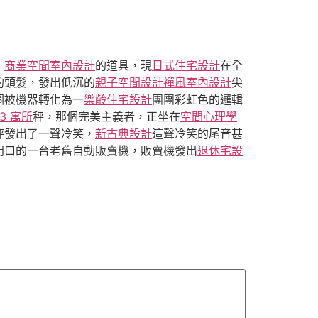
」
商業空間室內設計
的道具，現
日式住宅設計
在全
的頭髮，發出低沉的
親子空間設計
禪風室內設計
尖
圈被機器轉化為一
樂齡住宅設計
團團彩虹色的邏輯
R3 寓所
秤，那個完美主義者，正坐在
空間心理學
秤發出了一聲冷笑，
新古典設計
這聲冷笑的尾音甚
門口的一台老舊自動販賣機，販賣機發出
退休宅設