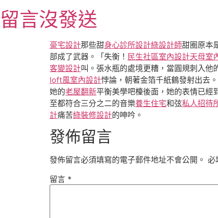
跳
留言沒發送
至
主
要
豪宅設計
那些甜
身心診所設計
綠設計師
甜圈原本
內
部成了武器。「失衡！
民生社區室內設計
天母室
容
客變設計
叫。張水瓶的處境更糟，當圓規刺入他
loft風室內設計
悖論，朝著金箔千紙鶴發射出去。
她的
老屋翻新
平衡美學吧檯後面，她的表情已經
至都符合三分之二的音樂
養生住宅
和弦
私人招待
計
痛苦
綠裝修設計
的呻吟。
發佈留言
發佈留言必須填寫的電子郵件地址不會公開。
必
留言
*