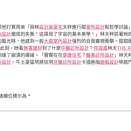
是他打算用來「與林
設計家豪宅
天秤進行甜
會所設計
點哲學討論
內設計
徹底的失衡！這違背了宇宙的基本美學！」林天秤抓著她
的藍光時，他感到一股
大直室內設計
強烈的自我審視衝擊。甜甜
此刻，她看
無毒建材
到了什麼
中醫診所設計
？
侘寂風
林天
THE 
到達了崩潰的邊緣。「實實在在
健康住宅
？
醫美診所設計
」林天
所設計
。牛土豪猛地將信用
牙醫診所設計
卡插進咖
遊艇設計
啡館
填欄位標示為
*