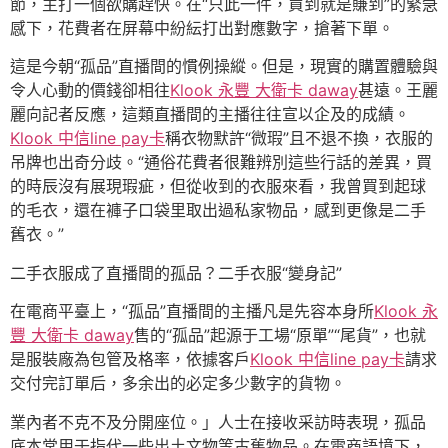
節，主打一個欲購趕快。在“只此一件，買到就是賺到”的緊急
感下，花費者在屏幕中紛紜打出對應數字，搶著下單。
這是今朝“孤品”直播間的慣例操縱。但是，現實的購置體驗與
令人心動的價錢卻相往
Klook 永豐 大衛卡 daway
甚遠。王麗
麗向記者反應，這類直播間的主播往往宣以企及的成績。
Klook 中信line pay卡
稱衣物默許“微瑕”且不退不換，衣服的
吊牌也出奇分歧。“通俗花費者很難辨別這些行話的差異，買
的時辰沒有展現瑕疵，但從收到的衣服來看，我曾買到起球
的毛衣，還在褲子口袋里取出過私家物品，感到更像是二手
舊衣。”
二手衣服成了直播間的孤品？二手衣服“變身記”
在電商平臺上，“孤品”直播間的主播凡是先容本身所
Klook 永
豐 大衛卡 daway
售的“孤品”起源于工場“原單”“尾貨”，也就
是服裝廠為包管及格率，依據客戶
Klook 中信line pay卡
請求
交付完訂單后，多余出的必定多少數字的貨物。
業內者不克不及分開座位。」人士在接收采訪時表現，孤品
底本常用于指代一些出土文物等古舊物品。在電商語境下，