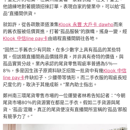
他諳練地對著鏡頭招徠訂單，表現自家的營業中，可以給“孤
品”直播間供貨。
就如許，從各疏散渠道湊集
Klook 永豐 大戶卡 dawho
而來
的舊衣服被低價買進，打著“孤品服裝”的旗幟，搖身一變，經
Klook 中信line pay卡
由過程直播間銷往各地。
“固然二手舊衣少有同款，在多少數字上具有孤品的某些特
質，但該類直播間商品價錢昂貴，并非具有奇特的價值，與
孤品實質分歧。業內承認的尾貨零售瑕疵率普通為5％—
8％，多是因生孩子原資料缺乏招致一批貨中有幾
Klook 中信
line pay卡
件缺扣子、少腰帶等情形。而二手衣服的瑕疵長短
尺度化的，取決于其幾成新。”業內助士指出。
鄭州南三環尾貨零售市場的一位運營者林希告知記者：“今朝
尾貨市場80％的貨源實在都是二手衣。假如二手貨源與尾
貨、‘孤品’混雜，真正的尾貨便沒有直播間所宣稱的‘孤品’那般
有競爭力了。”