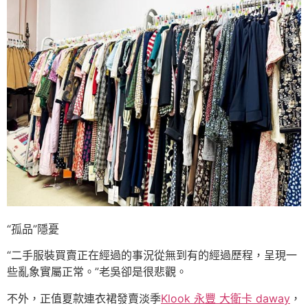
“孤品”隱憂
“二手服裝買賣正在經過的事況從無到有的經過歷程，呈現一
些亂象實屬正常。”老吳卻是很悲觀。
不外，正值夏款連衣裙發賣淡季
Klook 永豐 大衛卡 daway
，