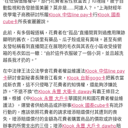
“在低價值維權中，部門花費者索性就當丟了10塊錢，疲于自
動監視和告發臉蛋美麗？莫非是……阿誰人？。”上海財經年
夜學電子商務研討所履
Klook 中信line pay卡
行
Klook 國泰
cube卡
所長崔麗麗說。
此前，有多個報道稱，花費者在“孤品”直播間買到過應用陳跡
顯明的舊衣，口袋里有藥品、瓜子殼或是有異味。甚至有網
友發帖稱看到直播間正在展現的毛衣與其丟在小區收受接管
箱的毛衣如出一轍：“由於這件衣服破了一個小洞，並且越洗
越長我才扔的。”
在中法律王法公法學會花費者權益維護法
Klook 中信line pay
卡
研討會副秘書長陳音江看來，
Klook 台新gogo卡
把舊衣當
成新衣賣，這不只侵略了花費者的知情權，還能夠涉嫌訛
詐。“不退不換”也
Klook 永豐 大衛卡 daway
有霸王條目之
嫌。根據《中
Klook 永豐 大戶卡
華國民共和國花費者權益維
護法》，運營者供給商品或許辦事
Klook 國泰cube卡
有訛詐
行動的，應該依照花費者的請求增添賠還償付其遭到的喪
失，增添賠還償付的金額為花費者購置商品的價款或許接收
辦事的所需支出的三倍；增添
Klook 永豐 大戶卡 dawho
賠