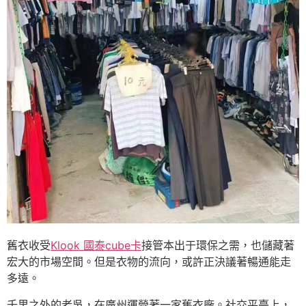
舊衣收受
Klook 國泰cube卡
接管本出于環保之需，也儲藏著
宏大的市場空間。但是衣物的流向，或許正決議著暢通能走
多遠。
千里之外的老吳，在廣州運營著一家舊衣廠。社交平臺上，