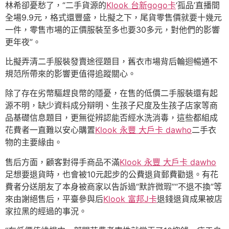
林希卻憂愁了，“二手貨源的
Klook 台新gogo卡
‘孤品’直播間
全場9.9元，格式還豐盛，比擬之下，尾貨零售價就要十幾元
一件，零售市場的正價服裝至多也要30多元，對他們的影響
更年夜”。
比擬弄清二手服裝發賣途徑題目，舊衣市場背后輪迴暢通不
規范所帶來的影響更值得追蹤關心。
除了存在劣幣驅趕良幣的隱憂，在售的低價二手服裝還有起
源不明，缺少資料成分辯明、生孩子尺度及生孩子店家等商
品基礎信息題目，更無從辨認能否經水洗消毒，這些都組成
花費者一直難以安心購置
Klook 永豐 大戶卡 dawho
二手衣
物的主要緣由。
售后方面，顧客對得手商品不滿
Klook 永豐 大戶卡 dawho
足想要退貨時，也會被10元起步的公費退貨郵費勸退。有花
費者分送朋友了本身被商家以告訴過“默許微瑕”“不退不換”等
來由謝絕售后，平臺參與后
Klook 富邦J卡
退錢退貨成果被店
家拉黑的經過的事況。