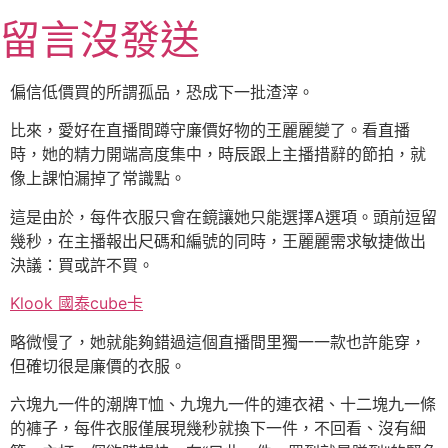
跳
留言沒發送
至
主
要
偏信低價買的所謂孤品，恐成下一批渣滓。
內
比來，愛好在直播間蹲守廉價好物的王麗麗變了。看直播
容
時，她的精力開端高度集中，時辰跟上主播措辭的節拍，就
像上課怕漏掉了常識點。
這是由於，每件衣服只會在鏡讓她只能選擇A選項。頭前逗留
幾秒，在主播報出尺碼和編號的同時，王麗麗需求敏捷做出
決議：買或許不買。
Klook 國泰cube卡
略微慢了，她就能夠錯過這個直播間里獨一一款也許能穿，
但確切很是廉價的衣服。
六塊九一件的潮牌T恤、九塊九一件的連衣裙、十二塊九一條
的褲子，每件衣服僅展現幾秒就換下一件，不回看、沒有細