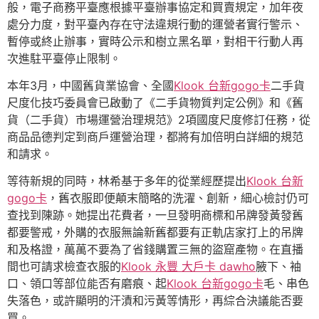
般，電子商務平臺應根據平臺辦事協定和買賣規定，加年夜
處分力度，對平臺內存在守法違規行動的運營者實行警示、
暫停或終止辦事，實時公示和樹立黑名單，對相干行動人再
次進駐平臺停止限制。
本年3月，中國舊貨業協會、全國
Klook 台新gogo卡
二手貨
尺度化技巧委員會已啟動了《二手貨物質判定公例》和《舊
貨（二手貨）市場運營治理規范》2項國度尺度修訂任務，從
商品品德判定到商戶運營治理，都將有加倍明白詳細的規范
和請求。
等待新規的同時，林希基于多年的從業經歷提出
Klook 台新
gogo卡
，舊衣服即便顛末簡略的洗濯、創新，細心檢討仍可
查找到陳跡。她提出花費者，一旦發明商標和吊牌發黃發舊
都要警戒，外購的衣服無論新舊都要有正軌店家打上的吊牌
和及格證，萬萬不要為了省錢購置三無的盜窟產物。在直播
間也可請求檢查衣服的
Klook 永豐 大戶卡 dawho
腋下、袖
口、領口等部位能否有磨痕、起
Klook 台新gogo卡
毛、串色
失落色，或許顯明的汗漬和污黃等情形，再綜合決議能否要
買。