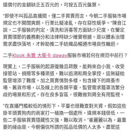
還償付的金額缺乏五百元的，可按五百元盤算。
“即使不叫孤品直播間，僅二手買賣而言，今朝二手服裝市場
規定也不開闊爽朗，行業比擬凌亂，存在惡性競爭。”陳音江
說，二手服裝的判定、清洗和消毒等方面缺少尺度，在鑒定
買賣環節的義務劃分和法律時缺少確實根據。是以體系治理
需求盡快落地，才幹助推二手紡織品暢通市場良性輪迴。
二手
Klook 永豐 大衛卡 daway
服裝市場若何在規范中前行？
現實上，二手服裝的起源復雜且疏散，能夠來自小我、收受
接管站、捐贈等多種渠道，難以追溯和周全掌控，這無疑給
監管增添了難度。加之買賣情勢多樣，包含線下的跳蚤市
場、舊貨市場，以及線上的各類平臺，監管需求籠罩浩繁分
歧的場景和形式，存在良多盲區，很難做到周全有用監視。
“在直播門檻較低的情形下，平臺也很難查對天資，假如這些
掛羊頭賣狗肉的商家打一槍換一個處所，違規本錢很低，一
些二手服裝買賣隱藏性又強，難以取消。”崔麗麗以為，最重
要的緣由是，今朝偏信所謂的孤品低價的人太多。盡管這