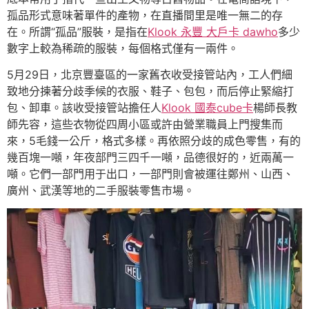
孤品形式意味著單件的產物，在直播間里是唯一無二的存
在。所謂“孤品”服裝，是指在
Klook 永豐 大戶卡 dawho
多少
數字上較為稀疏的服裝，每個格式僅有一兩件。
5月29日，北京豐臺區的一家舊衣收受接管站內，工人們細
致地分揀著分歧季候的衣服、鞋子、包包，而后停止緊縮打
包、卸車。該收受接管站擔任人
Klook 國泰cube卡
楊師長教
師先容，這些衣物從四周小區或許由營業職員上門搜集而
來，5毛錢一公斤，格式多樣。再依照分歧的成色零售，有的
幾百塊一噸，年夜部門三四千一噸，品德很好的，近兩萬一
噸。它們一部門用于出口，一部門則會被運往鄭州、山西、
廣州、武漢等地的二手服裝零售市場。