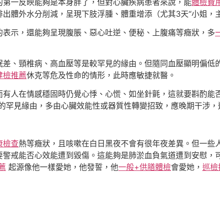
的第一反映能夠是本身胖了，但對心臟疾病患者來說，能
體檢費
出體外水分削減，呈現下肢浮腫、體重增添（尤其3天“小姐，主
的表示，還能夠呈現腹脹、惡心吐逆、便秘、上腹痛等癥狀，多
眠差、頸椎病、高血壓等是較罕見的緣由。但隨同血壓顯明偏低
健檢推薦
休克等危及性命的情形，此時應敏捷就醫。
而有人在情感穩固時仍覺心悸、心慌、如坐針氈，這就要斟酌能
炙的罕見緣由，多由心臟效能性或器質性轉變招致，應晚期干涉，
康檢查
熱等癥狀，且咳嗽在白日黑夜不會有很年夜差異。但一些
要警戒能否心效能遭到毀傷。這能夠是肺淤血負氣道遭到安慰，
薦
起源像他一樣愛她，他發誓，他
一般+供膳體檢
會愛她，
巡檢