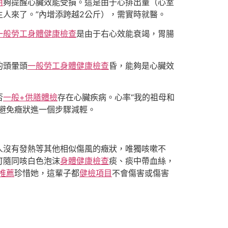
用
夠提醒心臟效能受損。這是由于心排出量（心室
人來了。”內增添跨越2公斤），需實時就醫。
一般勞工身體健康檢查
是由于右心效能衰竭，胃腸
的頭暈頭
一般勞工身體健康檢查
昏，能夠是心臟效
否
一般+供膳體檢
存在心臟疾病。心率“我的祖母和
避免癥狀進一個步驟減輕。
人沒有發熱等其他相似傷風的癥狀，唯獨咳嗽不
可隨同咳白色泡沫
身體健康檢查
痰、痰中帶血絲，
推薦
珍惜她，這輩子都
健檢項目
不會傷害或傷害