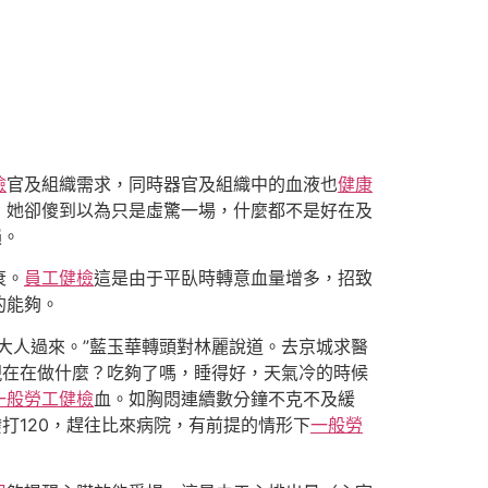
檢
官及組織需求，同時器官及組織中的血液也
健康
，她卻傻到以為只是虛驚一場，什麼都不是好在及
損。
衰。
員工健檢
這是由于平臥時轉意血量增多，招致
的能夠。
大人過來。”藍玉華轉頭對林麗說道。去京城求醫
現在在做什麼？吃夠了嗎，睡得好，天氣冷的時候
一般勞工健檢
血。如胸悶連續數分鐘不克不及緩
打120，趕往比來病院，有前提的情形下
一般勞