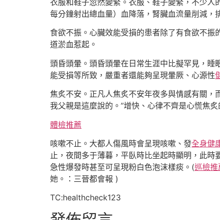
衣服和鞋子忽然變緊。衣服、鞋子變緊，不少人
每分鐘射出總血量）血降落，腎臟血流量削減，排
食欲不振。心臟效能受損的患者除了有食欲不振
道淤血惹起。
頭昏頭暈。頭昏頭暈在日常生涯中比擬罕見，睡
能受損等所致，嚴重者還能夠呈現暈厥、心源性
焦炙不安。正凡人焦炙不安年夜多與情感有關，
我父親是這麼說的。”增快、心律不齊是心慌焦
體檢推薦
咳嗽不止。大都人傷風時會呈現咳嗽、發
全身健
止，夜間多于薄暮，平臥時比坐起時顯明，此時
急性爆發時甚至可呈現粉白色泡沫樣痰。(
巡檢推
她。：三晉都會報 )
TC:healthcheck123
發佈留言